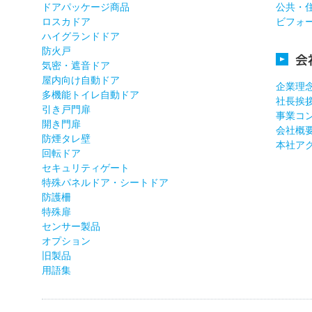
ドアパッケージ商品
公共・
ロスカドア
ビフォ
ハイグランドドア
防火戸
会
気密・遮音ドア
屋内向け自動ドア
企業理
多機能トイレ自動ドア
社長挨
引き戸門扉
事業コ
開き門扉
会社概
防煙タレ壁
本社ア
回転ドア
セキュリティゲート
特殊パネルドア・シートドア
防護柵
特殊扉
センサー製品
オプション
旧製品
用語集