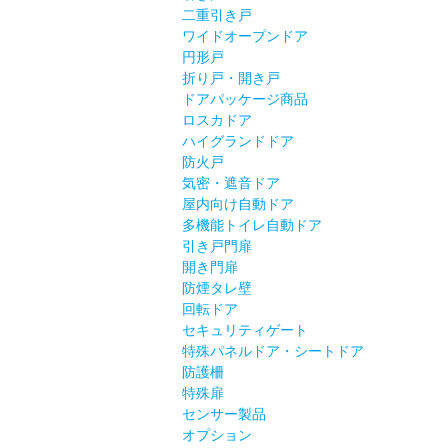
二重引き戸
ワイドオープンドア
円形戸
折り戸・開き戸
ドアパッケージ商品
ロスカドア
ハイグランドドア
防火戸
気密・遮音ドア
屋内向け自動ドア
多機能トイレ自動ドア
引き戸門扉
開き門扉
防煙タレ壁
回転ドア
セキュリティゲート
特殊パネルドア・シートドア
防護柵
特殊扉
センサー製品
オプション