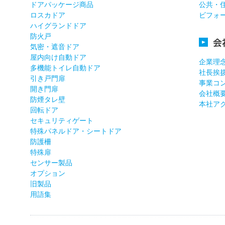
ドアパッケージ商品
公共・
ロスカドア
ビフォ
ハイグランドドア
防火戸
会
気密・遮音ドア
屋内向け自動ドア
企業理
多機能トイレ自動ドア
社長挨
引き戸門扉
事業コ
開き門扉
会社概
防煙タレ壁
本社ア
回転ドア
セキュリティゲート
特殊パネルドア・シートドア
防護柵
特殊扉
センサー製品
オプション
旧製品
用語集