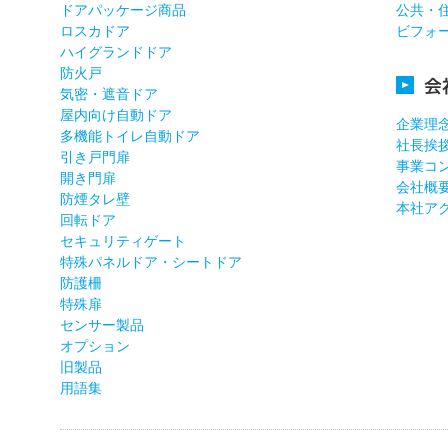
ドアパッケージ商品
公共・
ロスカドア
ビフォ
ハイグランドドア
防火戸
会
気密・遮音ドア
屋内向け自動ドア
企業理
多機能トイレ自動ドア
社長挨
引き戸門扉
事業コ
開き門扉
会社概
防煙タレ壁
本社ア
回転ドア
セキュリティゲート
特殊パネルドア・シートドア
防護柵
特殊扉
センサー製品
オプション
旧製品
用語集