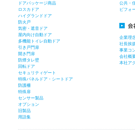
ドアパッケージ商品
公共・
ロスカドア
ビフォ
ハイグランドドア
防火戸
会
気密・遮音ドア
屋内向け自動ドア
企業理
多機能トイレ自動ドア
社長挨
引き戸門扉
事業コ
開き門扉
会社概
防煙タレ壁
本社ア
回転ドア
セキュリティゲート
特殊パネルドア・シートドア
防護柵
特殊扉
センサー製品
オプション
旧製品
用語集