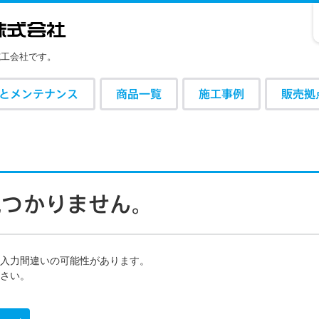
施工会社です。
とメンテナンス
商品一覧
施工事例
販売拠
。
見
つ
か
り
ま
せ
ん
。
の入力間違いの可能性があります。
さい。