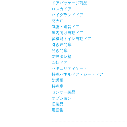
ドアパッケージ商品
ロスカドア
ハイグランドドア
防火戸
気密・遮音ドア
屋内向け自動ドア
多機能トイレ自動ドア
引き戸門扉
開き門扉
防煙タレ壁
回転ドア
セキュリティゲート
特殊パネルドア・シートドア
防護柵
特殊扉
センサー製品
オプション
旧製品
用語集