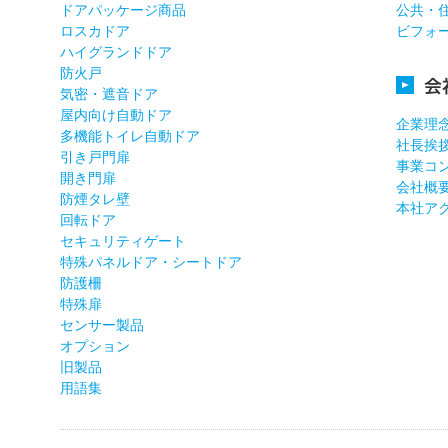
ドアパッケージ商品
公共・
ロスカドア
ビフォ
ハイグランドドア
防火戸
会
気密・遮音ドア
屋内向け自動ドア
企業理
多機能トイレ自動ドア
社長挨
引き戸門扉
事業コ
開き門扉
会社概
防煙タレ壁
本社ア
回転ドア
セキュリティゲート
特殊パネルドア・シートドア
防護柵
特殊扉
センサー製品
オプション
旧製品
用語集