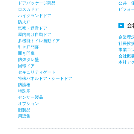
ドアパッケージ商品
公共・
ロスカドア
ビフォ
ハイグランドドア
防火戸
会
気密・遮音ドア
屋内向け自動ドア
企業理
多機能トイレ自動ドア
社長挨
引き戸門扉
事業コ
開き門扉
会社概
防煙タレ壁
本社ア
回転ドア
セキュリティゲート
特殊パネルドア・シートドア
防護柵
特殊扉
センサー製品
オプション
旧製品
用語集