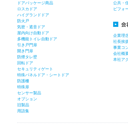
ドアパッケージ商品
公共・
ロスカドア
ビフォ
ハイグランドドア
防火戸
会
気密・遮音ドア
屋内向け自動ドア
企業理
多機能トイレ自動ドア
社長挨
引き戸門扉
事業コ
開き門扉
会社概
防煙タレ壁
本社ア
回転ドア
セキュリティゲート
特殊パネルドア・シートドア
防護柵
特殊扉
センサー製品
オプション
旧製品
用語集