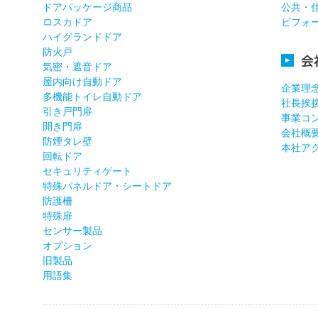
ドアパッケージ商品
公共・
ロスカドア
ビフォ
ハイグランドドア
防火戸
会
気密・遮音ドア
屋内向け自動ドア
企業理
多機能トイレ自動ドア
社長挨
引き戸門扉
事業コ
開き門扉
会社概
防煙タレ壁
本社ア
回転ドア
セキュリティゲート
特殊パネルドア・シートドア
防護柵
特殊扉
センサー製品
オプション
旧製品
用語集