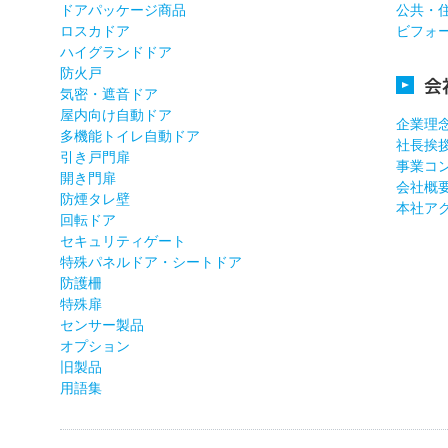
ドアパッケージ商品
公共・
ロスカドア
ビフォ
ハイグランドドア
防火戸
会
気密・遮音ドア
屋内向け自動ドア
企業理
多機能トイレ自動ドア
社長挨
引き戸門扉
事業コ
開き門扉
会社概
防煙タレ壁
本社ア
回転ドア
セキュリティゲート
特殊パネルドア・シートドア
防護柵
特殊扉
センサー製品
オプション
旧製品
用語集