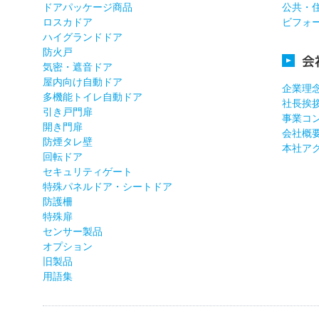
ドアパッケージ商品
公共・
ロスカドア
ビフォ
ハイグランドドア
防火戸
会
気密・遮音ドア
屋内向け自動ドア
企業理
多機能トイレ自動ドア
社長挨
引き戸門扉
事業コ
開き門扉
会社概
防煙タレ壁
本社ア
回転ドア
セキュリティゲート
特殊パネルドア・シートドア
防護柵
特殊扉
センサー製品
オプション
旧製品
用語集