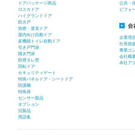
ドアパッケージ商品
公共・
ロスカドア
ビフォ
ハイグランドドア
防火戸
会
気密・遮音ドア
屋内向け自動ドア
企業理
多機能トイレ自動ドア
社長挨
引き戸門扉
事業コ
開き門扉
会社概
防煙タレ壁
本社ア
回転ドア
セキュリティゲート
特殊パネルドア・シートドア
防護柵
特殊扉
センサー製品
オプション
旧製品
用語集