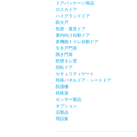
ドアパッケージ商品
ロスカドア
ハイグランドドア
防火戸
気密・遮音ドア
屋内向け自動ドア
多機能トイレ自動ドア
引き戸門扉
開き門扉
防煙タレ壁
回転ドア
セキュリティゲート
特殊パネルドア・シートドア
防護柵
特殊扉
センサー製品
オプション
旧製品
用語集