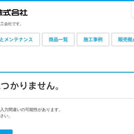
施工会社です。
とメンテナンス
商品一覧
施工事例
販売拠
。
見
つ
か
り
ま
せ
ん
。
の入力間違いの可能性があります。
さい。