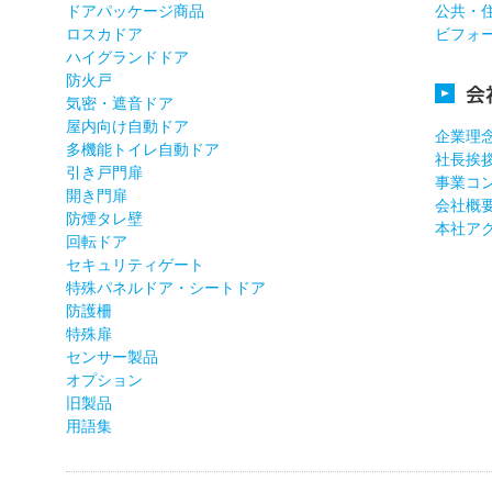
ドアパッケージ商品
公共・
ロスカドア
ビフォ
ハイグランドドア
防火戸
会
気密・遮音ドア
屋内向け自動ドア
企業理
多機能トイレ自動ドア
社長挨
引き戸門扉
事業コ
開き門扉
会社概
防煙タレ壁
本社ア
回転ドア
セキュリティゲート
特殊パネルドア・シートドア
防護柵
特殊扉
センサー製品
オプション
旧製品
用語集