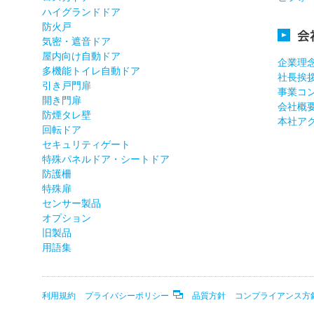
ハイグランドドア
防火戸
会
気密・遮音ドア
屋内向け自動ドア
企業理
多機能トイレ自動ドア
社長挨
引き戸門扉
事業コ
開き門扉
会社概
防煙タレ壁
本社ア
回転ドア
セキュリティゲート
特殊パネルドア・シートドア
防護柵
特殊扉
センサー製品
オプション
旧製品
用語集
利用規約
プライバシーポリシー
品質方針
コンプライアンス方