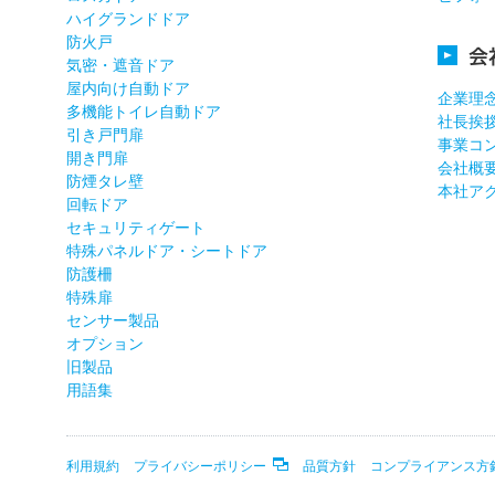
ハイグランドドア
防火戸
会
気密・遮音ドア
屋内向け自動ドア
企業理
多機能トイレ自動ドア
社長挨
引き戸門扉
事業コ
開き門扉
会社概
防煙タレ壁
本社ア
回転ドア
セキュリティゲート
特殊パネルドア・シートドア
防護柵
特殊扉
センサー製品
オプション
旧製品
用語集
利用規約
プライバシーポリシー
品質方針
コンプライアンス方